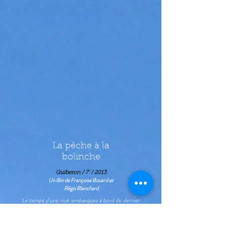
La pêche à la
bolinche
Quiberon / 7' / 2013
Un film de Françoise Bouard et
Régis Blanchard
Le temps d'une nuit embarquez à bord du dernier
sardinier bolincheur du Morbihan, le Kanedevenn.
Ce bateau de 14 mètres, unique avec sa couleur
verte, égayait les quais de Port Maria et de
Lorient. Pendant des années, Didier Jacob et son