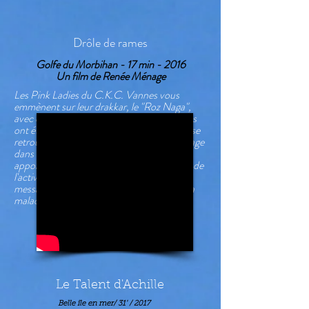
Drôle de rames
Golfe du Morbihan - 17 min - 2016
Un film de Renée Ménage
Les Pink Ladies du C.K.C. Vannes vous
emmènent sur leur drakkar, le "Roz Naga",
avec entrain et bonne humeur. Ces femmes
ont été confrontées à un cancer du sein et se
retrouvent souvent pour pagayer en équipage
dans le Golfe du Morbihan. Elles vous
apportent leur témoignage sur les bienfaits de
l'activité adaptée, le chemin parcouru et les
messages d'amour et d'espoir en lien avec la
maladie.
Mer
-
Santé
-
Sport
-
Vie
Le Talent d'Achille
Belle île en mer/ 31' / 2017