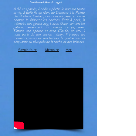
Un film de Gérard Tougait
A 82 ans passés, Achille a pêché le homard toute
sa vie, à Belle Île en Mer, de Donnant à la Pointe
des Poulains. Il refait pour nous un casier en orme
comme le faisaient les anciens. Petit à petit, la
mémoire des gestes appris avec Gaby, son ancien
patron, reviennent. En même temps, avec
Simone son épouse et Jean-Claude, un ami, il
nous parle de son ancien métier. Il évoque les
moments passés sur son bateau de quatre mètres
cinquante au plus prés de la roche et des brisants.
Savoir-faire
Mémoire
Mer