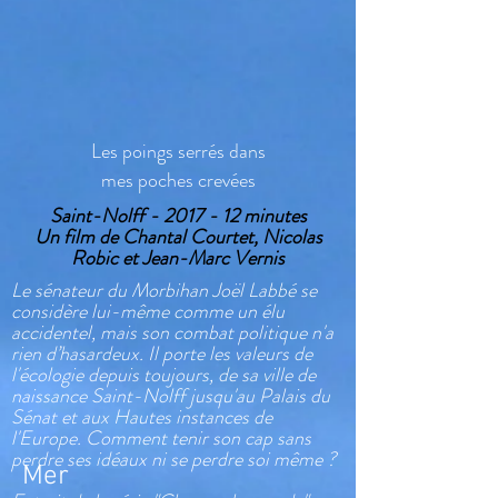
Les poings serrés dans
mes poches crevées
Saint-Nolff - 2017 - 12 minutes
Un film de Chantal Courtet, Nicolas
Robic et Jean-Marc Vernis
Le sénateur du Morbihan Joël Labbé se
considère lui-même comme un élu
accidentel, mais son combat politique n'a
rien d’hasardeux. Il porte les valeurs de
l'écologie depuis toujours, de sa ville de
naissance Saint-Nolff jusqu'au Palais du
Sénat et aux Hautes instances de
l'Europe. Comment tenir son cap sans
perdre ses idéaux ni se perdre soi même ?
Mer