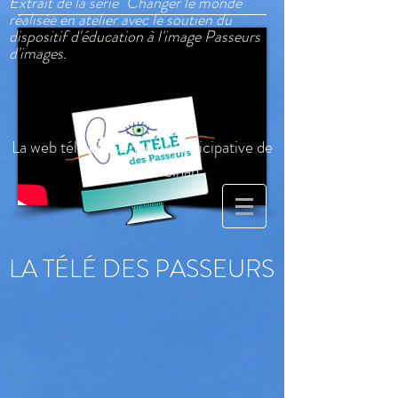
Extrait de la série "Changer le monde"
réalisée en atelier avec le soutien du
dispositif d'éducation à l'image Passeurs
d'images.
Engagement
-
Portrait
-
Territoire
La web télé citoyenne et participative de
l'Est du Morbihan
LA TÉLÉ DES PASSEURS