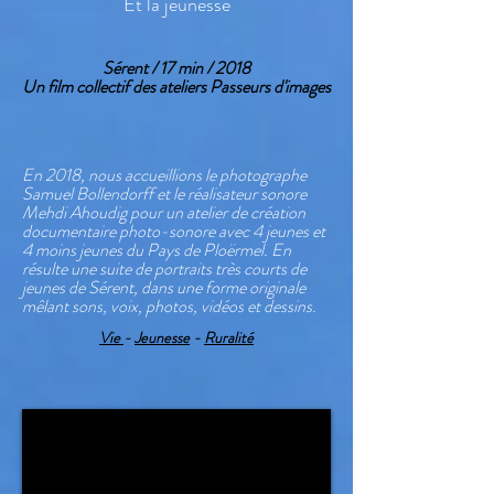
Et la jeunesse
Sérent / 17 min / 2018
Un film collectif des ateliers Passeurs d'images
En 2018, nous accueillions le photographe
Samuel Bollendorff et le réalisateur sonore
Mehdi Ahoudig pour un atelier de création
documentaire photo-sonore avec 4 jeunes et
4 moins jeunes du Pays de Ploërmel. En
résulte une suite de portraits très courts de
jeunes de Sérent, dans une forme originale
mêlant sons, voix, photos, vidéos et dessins.
Vie
-
Jeunesse
-
Ruralité