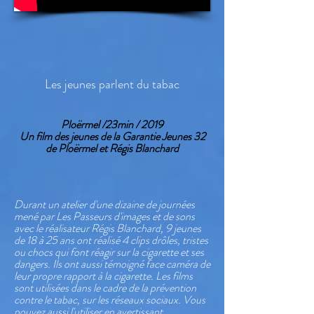
Les jeunes parlent du tabac
Ploërmel /23min / 2019
Un film des jeunes de la Garantie Jeunes 32
de Ploërmel et Régis Blanchard
Durant un atelier d'une dizaine de journées
mené par Les Passeurs d'images et de sons
avec le réalisateur Régis Blanchard, 9 jeunes
de 18 à 25 ans ont réalisé 4 clips drôles, tristes
ou chocs qui font réagir sur la cigarette et ses
dangers. Ils ont aussi témoigné face caméra de
leur propre rapport à la cigarette. Les films
sont utilisées dans le cadre de la prévention
contre le tabac, sur les réseaux sociaux. Vous
pouvez aussi l'utiliser en avertissant