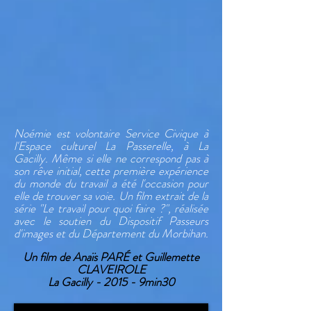
Noémie est volontaire Service Civique à
l'Espace culturel La Passerelle, à La
Gacilly. Même si elle ne correspond pas à
son rêve initial, cette première expérience
du monde du travail a été l'occasion pour
elle de trouver sa voie. Un film extrait de la
série "Le travail pour quoi faire ?", réalisée
avec le soutien du Dispositif Passeurs
d'images et du Département du Morbihan.
Un film de Anaïs PARÉ et Guillemette
CLAVEIROLE
La Gacilly - 2015 - 9min30