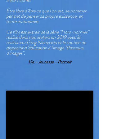
a été victime.
Être libre d’être ce que l’on est, se nommer
permet de penser sa propre existence, en
toute autonomie.
Ce film est extrait de la série "Hors-normes"
réalisé dans nos ateliers en 2019 avec le
réalisateur Greg Nieuviarts et le soutien du
dispositif d"éducation à l'image "Passeurs
d'images".
Vie
-
Jeunesse
-
Portrait