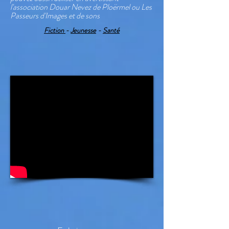
l'association Douar Nevez de Ploërmel ou Les
Passeurs d'Images et de sons
Fiction
-
Jeunesse
-
Santé