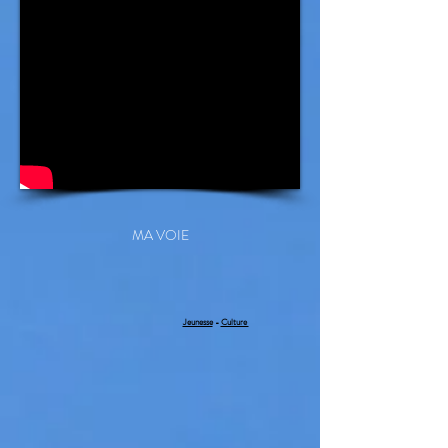
MA VOIE
Jeunesse
-
Culture