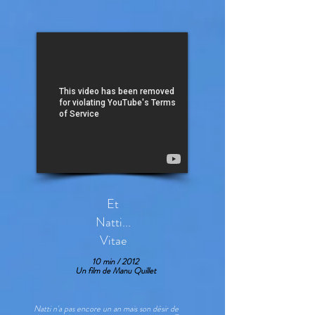
Et
Natti...
Vitae
10 min / 2012
Un film de Manu Quillet
Natti n'a pas encore un an mais son désir de