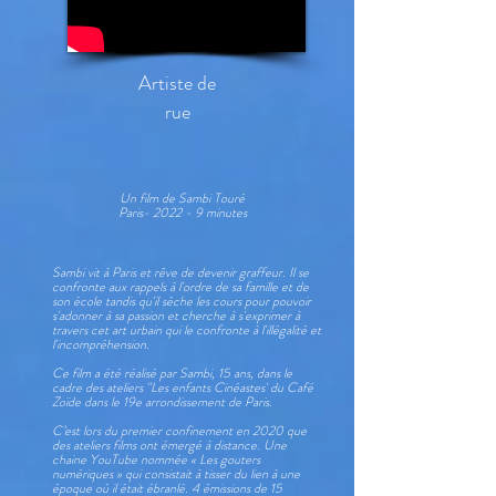
Artiste de
rue
Un film de Sambi Touré
Paris- 2022 - 9 minutes
Sambi vit à Paris et rêve de devenir graffeur. Il se
confronte aux rappels à l'ordre de sa famille et de
son école tandis qu'il sèche les cours pour pouvoir
s'adonner à sa passion et cherche à s'exprimer à
travers cet art urbain qui le confronte à l'illégalité et
l'incompréhension.
Ce film a été réalisé par Sambi, 15 ans, dans le
cadre des ateliers "Les enfants Cinéastes' du Café
Zoïde dans le 19e arrondissement de Paris.
C’est lors du premier confinement en 2020 que
des ateliers films ont émergé à distance. Une
chaine YouTube nommée « Les gouters
numériques » qui consistait à tisser du lien à une
époque où il était ébranlé. 4 émissions de 15