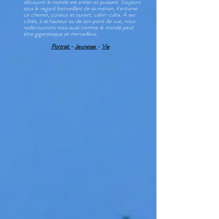
découvrir le monde est entier et puissant. Toujours
sous le regard bienveillant de sa maman, il entame
ce chemin, curieux et ouvert, cahin-caha. A ses
côtés, à sa hauteur ou de son point de vue, nous
redécouvrons nous aussi comme le monde peut
être gigantesque et merveilleux.
Portrait
-
Jeunesse
-
Vie