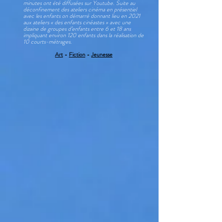
minutes ont été diffusées sur Youtube. Suite au
déconfinement des ateliers cinéma en présentiel
avec les enfants on démarré donnant lieu en 2021
aux ateliers « des enfants cinéastes » avec une
dizaine de groupes d’enfants entre 6 et 18 ans
impliquant environ 120 enfants dans la réalisation de
10 courts-métrages.
Art
-
Fiction
-
Jeunesse