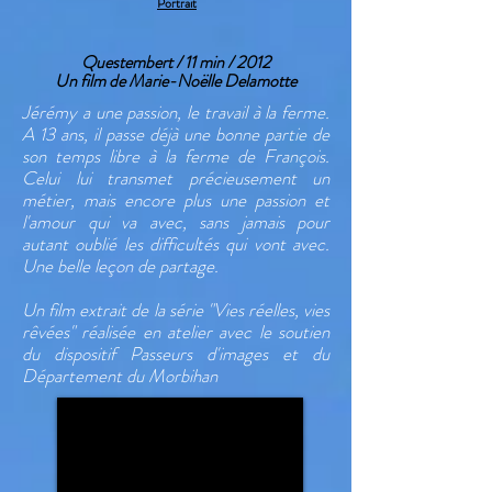
Portrait
Questembert / 11 min / 2012
Un film de
Marie-Noëlle Delamotte
Jérémy a une passion, le travail à la ferme.
A 13 ans, il passe déjà une bonne partie de
son temps libre à la ferme de François.
Celui lui transmet précieusement un
métier, mais encore plus une passion et
l'amour qui va avec, sans jamais pour
autant oublié les difficultés qui vont avec.
Une belle leçon de partage.
Un film extrait de la série "Vies réelles, vies
rêvées" réalisée en atelier avec le soutien
du dispositif Passeurs d'images et du
Département du Morbihan