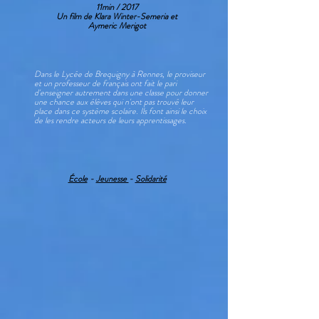
11min / 2017
Un film de Klara Winter-Semeria et
Aymeric Merigot
Dans le Lycée de Brequigny à Rennes, le proviseur
et un professeur de français ont fait le pari
d'enseigner autrement dans une classe pour donner
une chance aux élèves qui n'ont pas trouvé leur
place dans ce système scolaire. Ils font ainsi le choix
de les rendre acteurs de leurs apprentissages.
École
-
Jeunesse
-
Solidarité