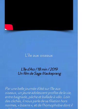
L'île aux oiseaux
L'île d'Arz / 18 min / 2019
Un film de Saga Mackeprang
Par une belle journée d'été sur l'île aux
oiseaux, un jeune adolescent profite de la vie,
entre baignade, pêche et ballade à vélo. Loin
des clichés, il nous parle de sa filiation hors
normes, « bizarre », et de l’homophobie dont il