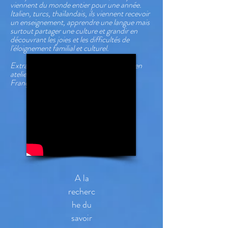
viennent du monde entier pour une année.
Italien, turcs, thaïlandais, ils viennent recevoir
un enseignement, apprendre une langue mais
surtout partager une culture et grandir en
découvrant les joies et les difficultés de
l'éloignement familial et culturel.
Extrait de la série "Et la jeunesse" réalisé en
atelier en 2018 avec Régis Blanchard et
Françoise Bouard
Diversités
-
Immigration
-
Jeunesse
A la
recherc
he du
savoir