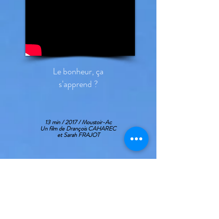
Le bonheur, ça
s'apprend ?
13 min / 2017 / Moustoir-Ac
Un film de Drançois CAHAREC
et Sarah FRAJOT
Dans l'école publique de Moustoir Ac, Lucille a
décidé de favoriser le bien être et la bienveillance
dans sa classe de primaire en organisant des ateliers
yogas, rires, des séances de remerciements ou des
temps de discussions autour de la vie de la classe.
Les enfants semblent bien en classe et les
apprentissages se font d'autant mieux.
Un film extrait de la série "Le bonheur en question"