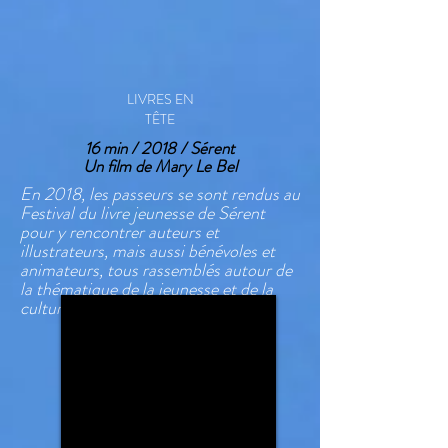
LIVRES EN
TÊTE
16 min / 2018 / Sérent
Un film de Mary Le Bel
En 2018, les passeurs se sont rendus au
Festival du livre jeunesse de Sérent
pour y rencontrer auteurs et
illustrateurs, mais aussi bénévoles et
animateurs, tous rassemblés autour de
la thématique de la jeunesse et de la
culture.
Jeunesse
-
Culture